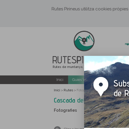
Rutes Pirineus utilitza cookies pròpies
RUTES
PIRINEUS
Rutes de muntanya, senderisme i excursions
Inici
Guies Web i PDF gratuïtes
Inici
Rutes
>
>
Fotografies Cascada del Molí del Sal
Cascada del Molí del Salt des 
Fotografies