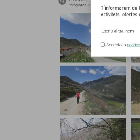
Clica a les miniatures per ampliar les imat
fotografies, si us plau, tingues el teu nave
T´informarem de le
activitats, ofertes e
Accepto la
polític