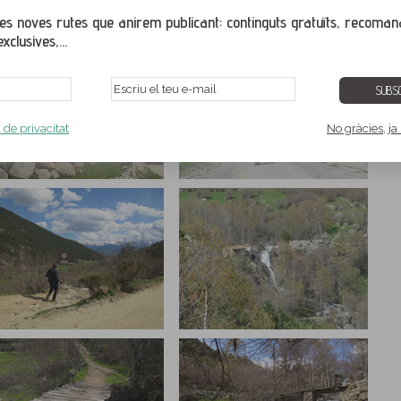
ges i veure-les a tamany pantalla completa. Per veure correctament la galeria de
gador web actualitzat amb una de les seves últimes versions.
s noves rutes que anirem publicant: continguts gratuïts, recoman
xclusives,...
SUBSC
a de privacitat
No gràcies, ja