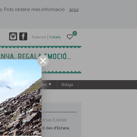
rès. Pots obtenir més informació
aquí
.
0
Espanyol
Català
s
El Rusc: projectes
Botiga
9 RUTES PROPERES
Vall de la Cerdanya (Lleida)
Prat de Cadí des d'Estana