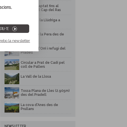
Itinerari adaptat fins al
acions,
mirador del Cap del Ras
Itinerari de la Llúdriga a
Martinet
RIU-TE
Estanys de la Pera des de
Pollineres
 rebo la newsletter
Estany de l'Orri i refugi del
Pradell
Circular a Prat de Cadí pel
coll de Pallers
La Vall de la Llosa
Tossa Plana de Lles (2.905m)
des del Pradell
La cova d'Anes des de
Prullans
NEWSLETTER