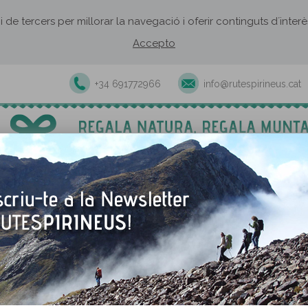
 i de tercers per millorar la navegació i oferir continguts d´inte
Accepto
+34 691772966
info@rutespirineus.cat
Excursions i activitats guiades
Rutes autoguiades
Establiment
t des de Viliella
de Viliella
TORNAR A LA RUTA