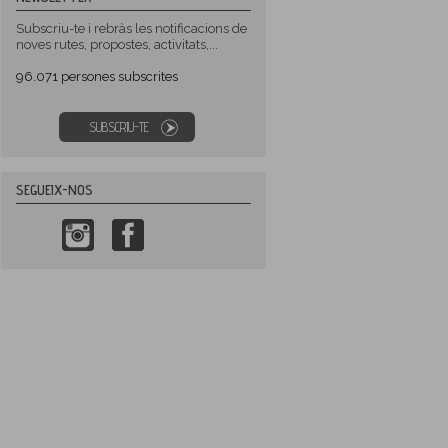
Subscriu-te i rebràs les notificacions de
noves rutes, propostes, activitats,...
96.071
persones subscrites
SUBSCRIU-TE
SEGUEIX-NOS