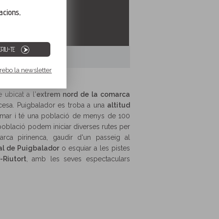
acions,
RIU-TE
 rebo la newsletter
 ubicat a l'
extrem nord de la comarca
ncesa. Puigbalador es troba a una
altitud
 mar i té una població de menys de 100
 població podem iniciar diverses rutes per
rca pirinenca, gaudir d'un passeig al
cial de Puigbalador
o esquiar a les pistes
-Riutort
, amb les seves espectaculars