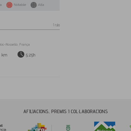
na
Notable
Alta
1 ruta
doc-Rosselló, França
6 km
5:25h
AFILIACIONS, PREMIS I COL·LABORACIONS