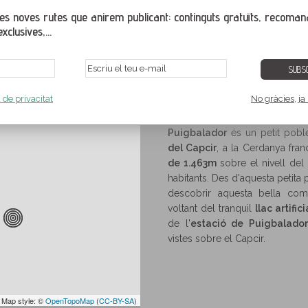
s noves rutes que anirem publicant: continguts gratuïts, recoman
xclusives,...
SUBSC
Capcir
,
Pirineus Orientals
,
Llenguadoc-Rosselló
,
França
a de privacitat
No gràcies, ja
irineus Orientals
Capcir
Rutes i senderisme a Puigbalador
>
>
Puigbalador
és un petit poble
del Capcir
, a la Cerdanya fra
de 1.463m
sobre el nivell del
habitants. Des d'aquesta petita
descobrir aquesta bella coma
voltant del tranquil
llac artifi
de l'
estació de Puigbalador
vistes sobre el Capcir.
 Map style: ©
OpenTopoMap
(
CC-BY-SA
)