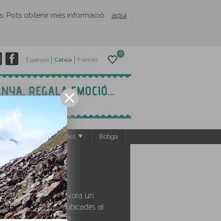
rès. Pots obtenir més informació
aquí
.
0
Espanyol
Català
Francès
s
El Rusc: projectes
Botiga
 poblacions reunides vora un
'esports d'hivern, ubicades al
 de l'Aude i de l'Arieja