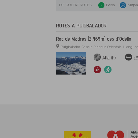
DIFICULTAT RUTES
Baixa
Mitja
RUTES A PUIGBALADOR
Roc de Madres (2.469m) des d'Odelló
Puigbalador, Capcir, Pirineus Orientals, Llengua
Alta (F)
1