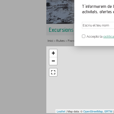
T´informarem de le
activitats, ofertes e
Excursions a Puigbalador
Accepto la
polític
Inici
Rutes
França
Llenguadoc-Rosselló
P
>
>
>
>
+
−
Leaflet
| Map data: ©
OpenStreetMap
,
SRTM
|