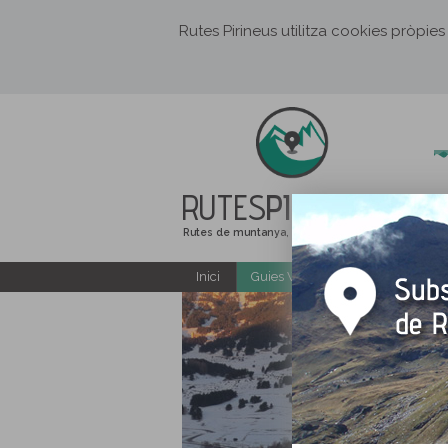
Rutes Pirineus utilitza cookies pròpies
RUTES
PIRINEUS
Rutes de muntanya, senderisme i excursions
Inici
Guies Web i PDF gratuïtes