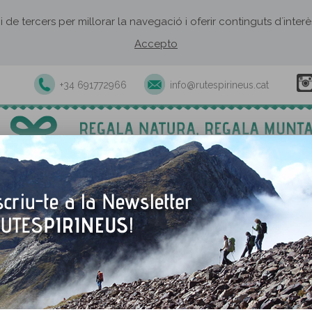
 i de tercers per millorar la navegació i oferir continguts d´inte
Accepto
+34 691772966
info@rutespirineus.cat
Excursions i activitats guiades
Rutes autoguiades
Establiment
Puigbalador
Puigbalador i Riutort, dues
embassament i una estació d
límit del Capcir, a les portes