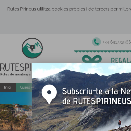
Rutes Pirineus utilitza cookies pròpies i de tercers per millo
+34 691772966
RUTES
PIRINEUS
Rutes de muntanya, senderisme i excursions
Inici
Guies Web i PDF gratuïtes
Excursions i activitats guiade