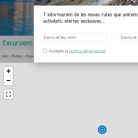
T´informarem de les noves rutes que anirem p
activitats, ofertes exclusives,...
Excursions a Palafrugell
Muntanyes de Begur
,
Baix Empo
Accepto la
política de privacitat
Inici
Rutes
Espanya
Catalunya
Girona
Baix Empordà
Muntanyes de Beg
>
>
>
>
>
>
+
−