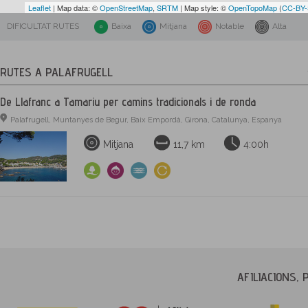
Leaflet
| Map data: ©
OpenStreetMap
,
SRTM
| Map style: ©
OpenTopoMap
(
CC-BY
DIFICULTAT RUTES
Baixa
Mitjana
Notable
Alta
RUTES A PALAFRUGELL
De Llafranc a Tamariu per camins tradicionals i de ronda
Palafrugell, Muntanyes de Begur, Baix Empordà, Girona, Catalunya, Espanya
Mitjana
11,7 km
4:00h
AFILIACIONS, 