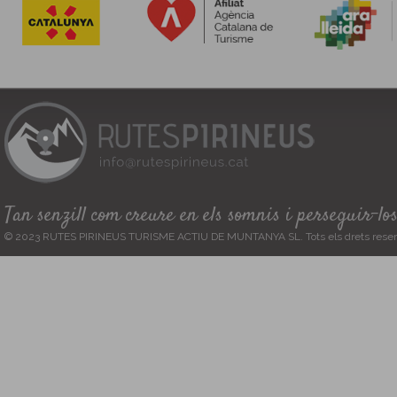
Tan senzill com creure en els somnis i perseguir-lo
© 2023 RUTES PIRINEUS TURISME ACTIU DE MUNTANYA SL. Tots els drets reser