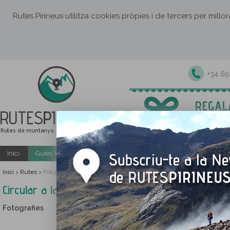
Rutes Pirineus utilitza cookies pròpies i de tercers per millo
+34 6
RUTES
PIRINEUS
Rutes de muntanya, senderisme i excursions
Inici
Guies Web i PDF gratuïtes
Excursions i activitats guiade
Inici
Rutes
>
>
Fotografies Circular a la Cola de Caballo per la Faixa de Pelai
Circular a la Cola de Caballo per la Faixa de Pelai
Fotografies