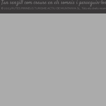
Tan senzill com creure en els somnis i perseguir-lo
© 2023 RUTES PIRINEUS TURISME ACTIU DE MUNTANYA SL. Tots els drets reser