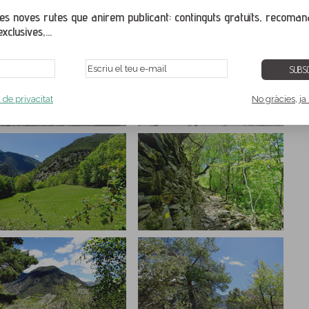
ges i veure-les a tamany pantalla completa. Per veure correctament la galeria de
gador web actualitzat amb una de les seves últimes versions.
s noves rutes que anirem publicant: continguts gratuïts, recoman
xclusives,...
SUBSC
a de privacitat
No gràcies, ja