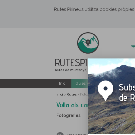
Rutes Pirineus utilitza cookies pròpies
RUTES
PIRINEUS
Rutes de muntanya, senderisme i excursions
Inici
Guies Web i PDF gratuïtes
Inici
Rutes
>
>
Fotografies Volta als camps d'Arnui
Volta als camps d'Arnui des 
Fotografies