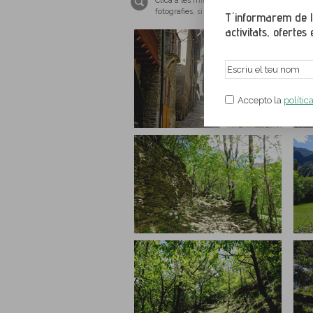
Clica a les miniatures per ampliar les imat
fotografies, si us plau, tingues el teu nave
T´informarem de le
activitats, ofertes e
Accepto la
polític