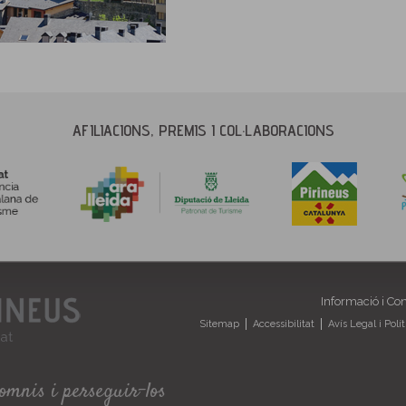
AFILIACIONS, PREMIS I COL·LABORACIONS
Informació i Co
Sitemap
Accessibilitat
Avís Legal i Polí
somnis i perseguir-los