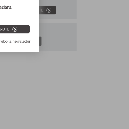
acions,
SUBSCRIU-TE
SEGUEIX-NOS
RIU-TE
 rebo la newsletter