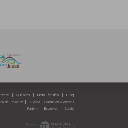
ntacte
Qui som
Nota Tècnica
Blog
tica de Privacitat
Enllaços
Condicions Generals
Parlem:
Espanyol
Català
Disseny