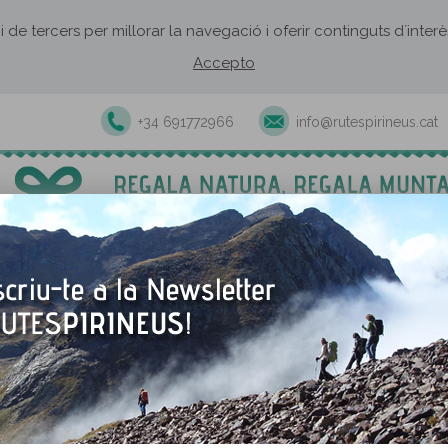
 i de tercers per millorar la navegació i oferir continguts d´inte
Accepto
+34 691772966
info@rutespirineus.cat
Excursions i activitats guiades
Rutes autoguiades
Establiment
 des de Llavorsí
de Llavorsí
TORNAR A LA RUTA