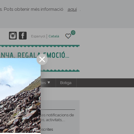
rès. Pots obtenir més informació
aquí
.
0
Espanyol
Català
s
El Rusc: projectes
Botiga
NEWSLETTER
Subscriu-te i rebràs les notificacions de
noves rutes, propostes, activitats,...
96.154
persones subscrites