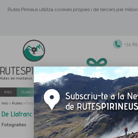
Rutes Pirineus utilitza cookies pròpies i de tercers per millo
+34 6
RUTES
PIRINEUS
Rutes de muntanya, senderisme i excursions
Inici
Guies Web i PDF gratuïtes
Excursions i activitats guiade
Inici
Rutes
>
>
Fotografies De Llafranc a Tamariu per camins tradicionals i de ronda
De Llafranc a Tamariu per camins tradicionals i
Fotografies