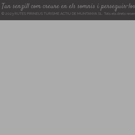
Tan senzill com creure en els somnis i perseguir-lo
© 2023 RUTES PIRINEUS TURISME ACTIU DE MUNTANYA SL. Tots els drets reser