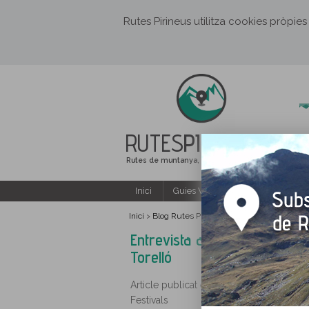
Rutes Pirineus utilitza cookies pròpies
RUTES
PIRINEUS
Rutes de muntanya, senderisme i excursions
Inici
Guies Web i PDF gratuïtes
Inici
Blog Rutes Pirineus
>
>
Entrevista a Joan Sa
Entrevista a Joan Salarich, 
Torelló
Article publicat el 31/10/2013 per Rutes
Festivals