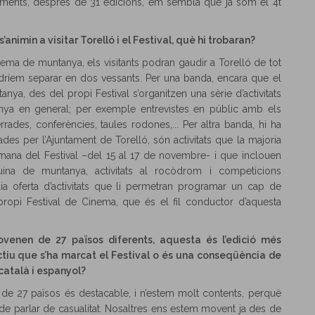
oments, després de 31 edicions, em sembla que ja som el 4t
animin a visitar Torelló i el Festival, què hi trobaran?
ema de muntanya, els visitants podran gaudir a Torelló de tot
 podríem separar en dos vessants. Per una banda, encara que el
nya, des del propi Festival s’organitzen una sèrie d’activitats
nya en general; per exemple entrevistes en públic amb els
rrades, conferències, taules rodones,... Per altra banda, hi ha
zades per l’Ajuntament de Torelló, són activitats que la majoria
mana del Festival –del 15 al 17 de novembre- i que inclouen
ina de muntanya, activitats al rocòdrom i competicions
lia oferta d’activitats que li permetran programar un cap de
ropi Festival de Cinema, que és el fil conductor d’aquesta
rovenen de 27 països diferents, aquesta és l’edició més
ectiu que s’ha marcat el Festival o és una conseqüència de
 català i espanyol?
de 27 països és destacable, i n’estem molt contents, perquè
de parlar de casualitat. Nosaltres ens estem movent ja des de