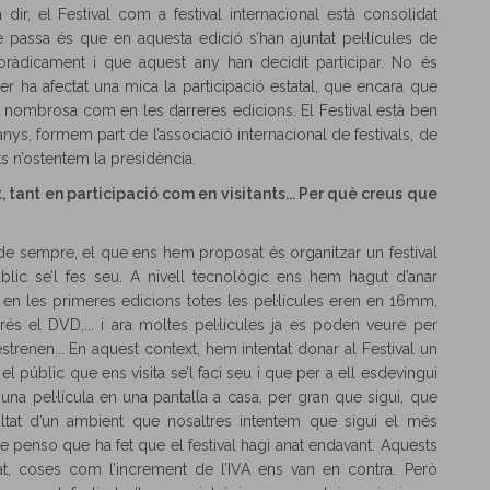
dir, el Festival com a festival internacional està consolidat
passa és que en aquesta edició s’han ajuntat pel·lícules de
ràdicament i que aquest any han decidit participar. No és
ser ha afectat una mica la participació estatal, que encara que
 nombrosa com en les darreres edicions. El Festival està ben
anys, formem part de l’associació internacional de festivals, de
 n’ostentem la presidència.
 tant en participació com en visitants... Per què creus que
es de sempre, el que ens hem proposat és organitzar un festival
blic se’l fes seu. A nivell tecnològic ens hem hagut d’anar
 en les primeres edicions totes les pel·lícules eren en 16mm,
és el DVD,... i ara moltes pel·lícules ja es poden veure per
strenen... En aquest context, hem intentat donar al Festival un
el públic que ens visita se’l faci seu i que per a ell esdevingui
una pel·lícula en una pantalla a casa, per gran que sigui, que
ltat d’un ambient que nosaltres intentem que sigui el més
que penso que ha fet que el festival hagi anat endavant. Aquests
tat, coses com l’increment de l’IVA ens van en contra. Però