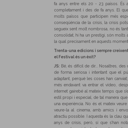
fa anys entre els 20 - 23 països. És a 
completament i des de fa anys. El que 
molts països que participen més espo
conseqüència de la crisis, la crisis pot
segueix sent molt nombrosa, no és tant
consolidat, hi ha un prestigi, són molts 
la qual precisament en aquests moments
Trenta-una edicions i sempre creixent,
el Festival és un èxit?
JS:
Bé, és difícil de dir... Nosaltres, d
de forma seriosa i intentant que el pú
adaptant, perquè les coses han canviat;
més endavant va entrar el vídeo, despr
internet gairebé al mateix temps que s’e
estil propi i especial, de tal manera que 
una experiència. No és el mateix veure 
veure-la al cinema, amb amics i envo
atractiu possible. I aquesta és la clau 
anys de crisis, però, sí que s’han no