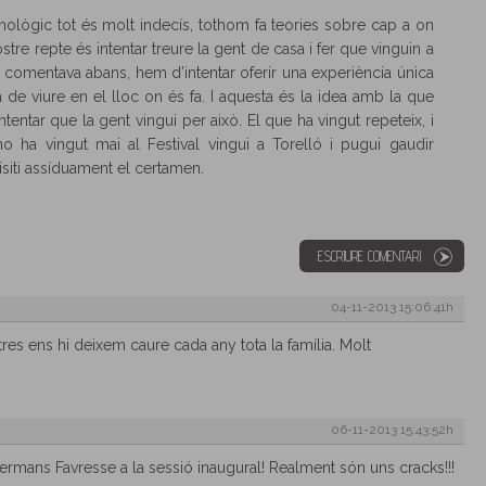
tecnològic tot és molt indecís, tothom fa teories sobre cap a on
tre repte és intentar treure la gent de casa i fer que vinguin a
s comentava abans, hem d’intentar oferir una experiència única
’ha de viure en el lloc on és fa. I aquesta és la idea amb la que
entar que la gent vingui per això. El que ha vingut repeteix, i
 ha vingut mai al Festival vingui a Torelló i pugui gaudir
visiti assíduament el certamen.
ESCRIURE COMENTARI
04-11-2013 15:06:41h
tres ens hi deixem caure cada any tota la família. Molt
06-11-2013 15:43:52h
rmans Favresse a la sessió inaugural! Realment són uns cracks!!!