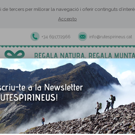
 i de tercers per millorar la navegació i oferir continguts d´inte
Accepto
+34 691772966
info@rutespirineus.cat
Excursions i activitats guiades
Rutes autoguiades
Establiment
larich, director del Festival de Cinema de Muntanya de Torelló
director del Festival de Cinema de Muntanya de
 Pirineus