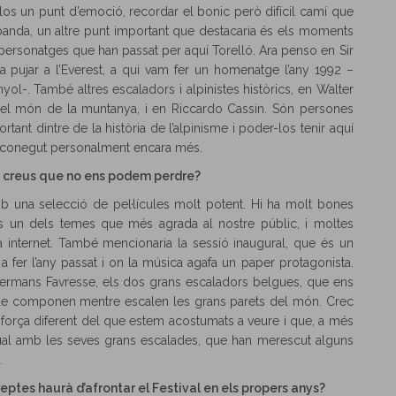
los un punt d’emoció, recordar el bonic però difícil camí que
ra banda, un altre punt important que destacaria és els moments
ersonatges que han passat per aquí Torelló. Ara penso en Sir
 pujar a l’Everest, a qui vam fer un homenatge l’any 1992 –
anyol-. També altres escaladors i alpinistes històrics, en Walter
 el món de la muntanya, i en Riccardo Cassin. Són persones
nt dintre de la història de l’alpinisme i poder-los tenir aquí
los conegut personalment encara més.
è creus que no ens podem perdre?
b una selecció de pel·lícules molt potent. Hi ha molt bones
 és un dels temes que més agrada al nostre públic, i moltes
 a internet. També mencionaria la sessió inaugural, que és un
 fer l’any passat i on la música agafa un paper protagonista.
germans Favresse, els dos grans escaladors belgues, que ens
 que componen mentre escalen les grans parets del món. Crec
 força diferent del que estem acostumats a veure i que, a més
ual amb les seves grans escalades, que han merescut alguns
.
reptes haurà d’afrontar el Festival en els propers anys?