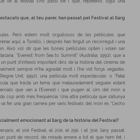
 ve al festival s’ho passi bé i que, repeteixo, sigui una
estacats que, al teu parer, han passat pel Festival al llarg
cules. Però estem molt orgullosos de les pel·lícules que
nar aquí, a Torelló, i després han tingut un recorregut i una
n. Això vol dir que les bones pel·lícules opten i volen ser
tacaria: “Everest: from Sea to Summit” (Austràlia, 1992), que a
 un punt d’inflexió important dins de la història del cinema de
nalment sempre m’ha agradat molt i l’he vist força vegades.
gne Unit, 1992), una pel·lícula molt espectacular; o “Fatal
lícula que tracta un tema que malauradament segueix estant
omercials que van a l’Everest i que pugen al cim del món a
da cop amb més freqüència. Una altra pel·lícula que s’allunya
va fer una gran carrera per varis festivals del món és “L’echo
ialment emocionant al llarg de la història del Festival?
aris, el 10è Festival, el 20è, el 25è, i el 30è, l’any passat.
un punt de record, de mirada enrere a tot el que hem fet, i