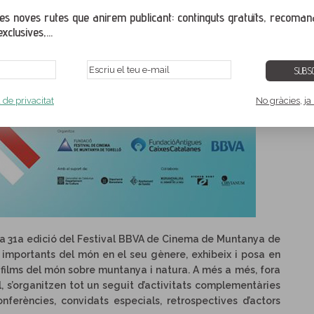
s noves rutes que anirem publicant: continguts gratuïts, recoman
xclusives,...
SUBSC
a de privacitat
No gràcies, ja
la 31a edició del Festival BBVA de Cinema de Muntanya de
s importants del món en el seu gènere, exhibeix i posa en
s films del món sobre muntanya i natura. A més a més, fora
l, s’organitzen tot un seguit d’activitats complementàries
ferències, convidats especials, retrospectives d’actors