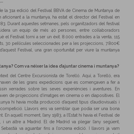
..
de la 31a edició del Festival BBVA de Cinema de Muntanya de
n aficionant a la muntanya, ha estat el director del Festival en
983. Durant aquestes setmanes, pels organitzadors del festival
idera un equip de més 40 persones, entre col·laboradors
è el Festival torni a ser un èxit. 8.000 entrades a la venta, 115
ents, 30 pel·lícules seleccionades per a les projeccions, 7.800€
 d’aquest Festival, una gran oportunitat per viure la muntanya
anya? Com va néixer la idea d’ajuntar cinema i muntanya?
text del Centre Excursionista de Torelló. Aquí, a Torelló, era
tornaven de les grans expedicions que es començaven a fer a
ssin xerrades sobre les seves experiències i aventures. En
ven de projeccions d’imatges en cinema o en diapositives. El
lunya hi havia molta producció d’aquest tipus d’audiovisuals i
n competició. Llavors ens va semblar que podia ser una bona
. En aquell moment, l’any 1983, a l’Estat hi havia el Festival de
i un altre a Madrid. El de Madrid va plegar l’any següent,
Sebastià va aguantar fins a l’onzena edició. I llavors ja vam