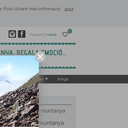
rès. Pots obtenir més informació
aquí
.
0
Espanyol
Català
s
El Rusc: projectes
Botiga
CATEGORIES
Activitats de muntanya
Articles Tècnics
Curses de muntanya