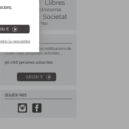
Esquí
Festivals
Llibres
acions,
Productes i gastronomia
Rutes Pirineus
Societat
Triatlons
Two Nav
RIU-TE
NEWSLETTER
 rebo la newsletter
Subscriu-te i rebràs les notificacions de
noves rutes, propostes, activitats,...
96.086
persones subscrites
SUBSCRIU-TE
SEGUEIX-NOS