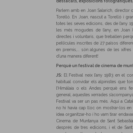
destacats, exposicions fotogràfiques,.
Parlem amb en Joan Salarich, director 
Torelló. En Joan, nascut a Torelló i gra
totes les seves edicions, des de l’any 1
les més mogudes de l’any, en Joan l
directes i voluntaris, que treballen perqu
pel·lícules inscrites de 27 països difer
en premis,... són algunes de les xifres
d’una manera diferent!
Perquè un festival de cinema de munt
JS:
El Festival neix l’any 1983 en el con
habitual convidar els alpinistes que 
l’Himàlaia o els Andes perquè ens fe
general, aquestes xerrades s’acompanya
Festival va ser un pas més. Aquí a Cata
no hi havia cap lloc on mostrar-los e
idea organitzar-ho i ho vam tirar endavant
Cinema de Muntanya de Sant Sebastià, 
després de tres edicions, i el de Sant 