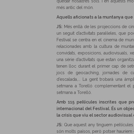
quedar nosaltres sols. I en aquests m
més antic del món.
Aquells aficionats a la muntanya que s’
JS:
Més enllà de les projeccions de cin
un seguit d’activitats paral·leles, que
Festival se centra en el cinema de munta
relacionades amb la cultura de munta
convidats, exposicions, audiovisuals, xe
una sèrie d’activitats que estan organit
tenen lloc durant el primer cap de set
jocs de geocaching, jornades de cu
d’escalada,... La gent trobarà una àmp
setmana a Torelló complementant el p
setmana a Torelló.
Amb 115 pel·lícules inscrites que p
internacional del Festival. És un obj
la crisis que viu el sector audiovisual
JS:
Que aquest any tinguem pel·lícules 
són molts països, però potser hauríem 