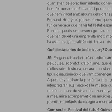
quan s’han celebrat hem intentat donar-
hem fet per arribar fins aquí. I per alt
que hem viscut amb alguns dels grans p
Edmund Hillary, el primer home que va
l’única vegada que ha visitat l’estat esp
Bonatti, que és un personatge clau en
que han deixat una empremta molt importa
ha estat una gran satisfacció. I haver-
Què destacaries de l’edició 2013? Qu
JS:
En general parlaria d’una edició am
pel·lícules, sobretot d’alpinisme, que
d’elles són d’estrena, encara no estan
tipus d’inauguració que vam començar a
Aquest any tindrem la presència dels 
interpretaran ells mateixos la música
que és un punt de vista de la muntanya
a més, anirà acompanyat d’un audiovis
premis importants de categoria mundial
Com serà el Festival del futur? Quins 