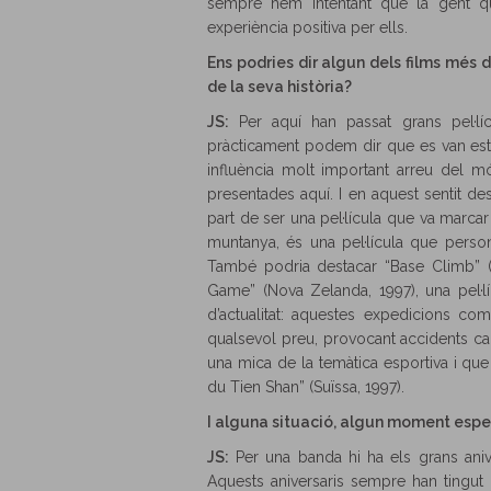
sempre hem intentant que la gent que
experiència positiva per ells.
Ens podries dir algun dels films més d
de la seva història?
JS:
Per aquí han passat grans pel·lí
pràcticament podem dir que es van estre
influència molt important arreu del mó
presentades aquí. I en aquest sentit des
part de ser una pel·lícula que va marcar
muntanya, és una pel·lícula que perso
També podria destacar “Base Climb” (Re
Game” (Nova Zelanda, 1997), una pel·
d’actualitat: aquestes expedicions c
qualsevol preu, provocant accidents ca
una mica de la temàtica esportiva i que 
du Tien Shan” (Suïssa, 1997).
I alguna situació, algun moment espec
JS:
Per una banda hi ha els grans anivers
Aquests aniversaris sempre han tingut 