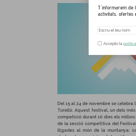
T´informarem de le
activitats, ofertes e
Accepto la
polític
Del 15 al 24 de novembre se celebra 
Torelló. Aquest festival, un dels mé
competició durant 10 dies els millor
de la secció competitiva del Festiva
lligades al món de la muntanya: con