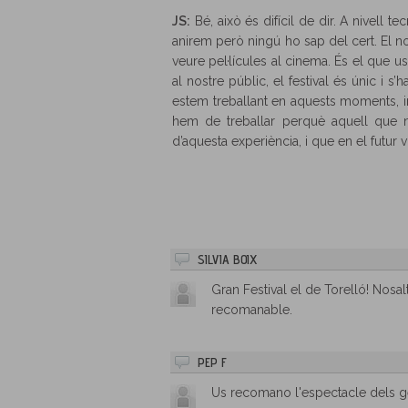
JS:
Bé, això és difícil de dir. A nivell 
anirem però ningú ho sap del cert. El nos
veure pel·lícules al cinema. És el que u
al nostre públic, el festival és únic i s
estem treballant en aquests moments, int
hem de treballar perquè aquell que no
d’aquesta experiència, i que en el futur 
SILVIA BOIX
Gran Festival el de Torelló! Nosal
recomanable.
PEP F
Us recomano l'espectacle dels ge