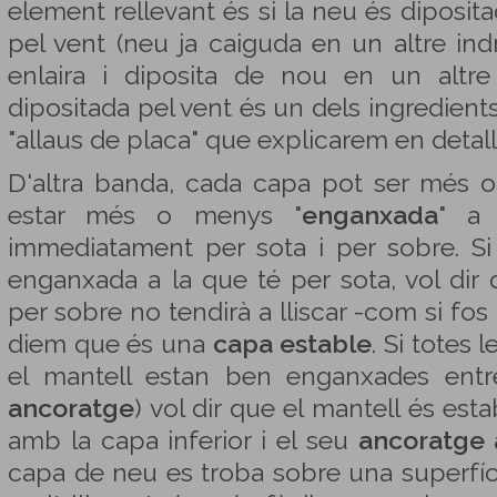
element rellevant és si la neu és diposi
pel vent (neu ja caiguda en un altre ind
enlaira i diposita de nou en un altre
dipositada pel vent és un dels ingredien
"allaus de placa" que explicarem en detall
D'altra banda, cada capa pot ser més
estar més o menys "
enganxada
" a
immediatament per sota i per sobre. S
enganxada a la que té per sota, vol di
per sobre no tendirà a lliscar -com si fos 
diem que és una
capa estable
. Si totes
el mantell estan ben enganxades entr
ancoratge
) vol dir que el mantell és est
amb la capa inferior i el seu
ancoratge 
capa de neu es troba sobre una superfíci