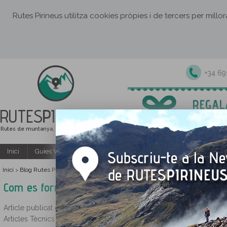
Rutes Pirineus utilitza cookies pròpies i de tercers per millo
+34 6
RUTES
PIRINEUS
Rutes de muntanya, senderisme i excursions
Inici
Guies Web i PDF gratuïtes
Excursions i activitats guiade
Inici
Blog Rutes Pirineus
>
>
Com es forma i es transforma el mantell de neu? (Allaus 
Com es forma i es transforma el mantell de neu?
Article publicat el 22/01/2014 per David Pagï¿½s Farrï¿½ - Centre Ex
Articles Tècnics