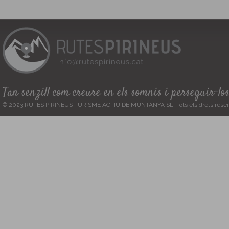
Tan senzill com creure en els somnis i perseguir-lo
© 2023 RUTES PIRINEUS TURISME ACTIU DE MUNTANYA SL. Tots els drets reser