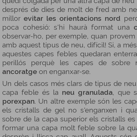
quedi colgada per una altra capa de neu 
després de dies de molt de fred amb ne
millor
evitar les orientacions nord
perq
poca cohesió: s'hi haurà format una
observar-ho, per exemple, quan provem 
amb aquest tipus de neu, difícil! Si, a mé
aquestes capes febles quedaran enterrad
perillós perquè les capes de sobre
ancoratge
on enganxar-se.
Un dels casos més clars de tipus de ne
capa feble és la
neu granulada
, que 
porexpan
. Un altre exemple són les ca
els cristalls de gel no s'enganxen i 
sobre de la capa superior els cristalls e
formar una capa molt feble sobre la qual
desprèn i llisca cap avall. Aquests són 